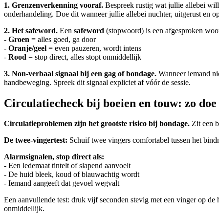
1. Grenzenverkenning vooraf.
Bespreek rustig wat jullie allebei will
onderhandeling. Doe dit wanneer jullie allebei nuchter, uitgerust en o
2. Het safeword.
Een
safeword
(stopwoord) is een afgesproken woor
-
Groen
= alles goed, ga door
-
Oranje/geel
= even pauzeren, wordt intens
-
Rood
= stop direct, alles stopt onmiddellijk
3. Non-verbaal signaal bij een gag of bondage.
Wanneer iemand niet 
handbeweging. Spreek dit signaal expliciet af vóór de sessie.
Circulatiecheck bij boeien en touw: zo doe 
Circulatieproblemen zijn het grootste risico bij bondage.
Zit een b
De twee-vingertest:
Schuif twee vingers comfortabel tussen het bindmate
Alarmsignalen, stop direct als:
- Een ledemaat tintelt of slapend aanvoelt
- De huid bleek, koud of blauwachtig wordt
- Iemand aangeeft dat gevoel wegvalt
Een aanvullende test: druk vijf seconden stevig met een vinger op de h
onmiddellijk.