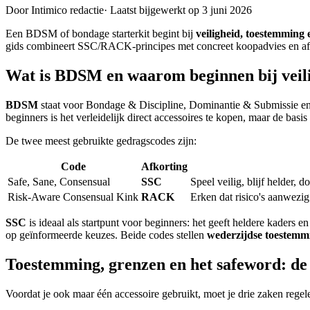
Door Intimico redactie
·
Laatst bijgewerkt op 3 juni 2026
Een BDSM of bondage starterkit begint bij
veiligheid, toestemming
gids combineert SSC/RACK-principes met concreet koopadvies en aft
Wat is BDSM en waarom beginnen bij veil
BDSM
staat voor Bondage & Discipline, Dominantie & Submissie en S
beginners is het verleidelijk direct accessoires te kopen, maar de basis 
De twee meest gebruikte gedragscodes zijn:
Code
Afkorting
Safe, Sane, Consensual
SSC
Speel veilig, blijf helder,
Risk-Aware Consensual Kink
RACK
Erken dat risico's aanwezi
SSC
is ideaal als startpunt voor beginners: het geeft heldere kaders 
op geïnformeerde keuzes. Beide codes stellen
wederzijdse toestemm
Toestemming, grenzen en het safeword: de 
Voordat je ook maar één accessoire gebruikt, moet je drie zaken regel