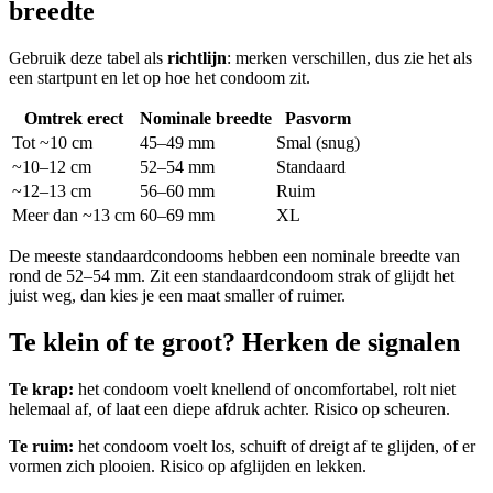
breedte
Gebruik deze tabel als
richtlijn
: merken verschillen, dus zie het als
een startpunt en let op hoe het condoom zit.
Omtrek erect
Nominale breedte
Pasvorm
Tot ~10 cm
45–49 mm
Smal (snug)
~10–12 cm
52–54 mm
Standaard
~12–13 cm
56–60 mm
Ruim
Meer dan ~13 cm
60–69 mm
XL
De meeste standaardcondooms hebben een nominale breedte van
rond de 52–54 mm. Zit een standaardcondoom strak of glijdt het
juist weg, dan kies je een maat smaller of ruimer.
Te klein of te groot? Herken de signalen
Te krap:
het condoom voelt knellend of oncomfortabel, rolt niet
helemaal af, of laat een diepe afdruk achter. Risico op scheuren.
Te ruim:
het condoom voelt los, schuift of dreigt af te glijden, of er
vormen zich plooien. Risico op afglijden en lekken.