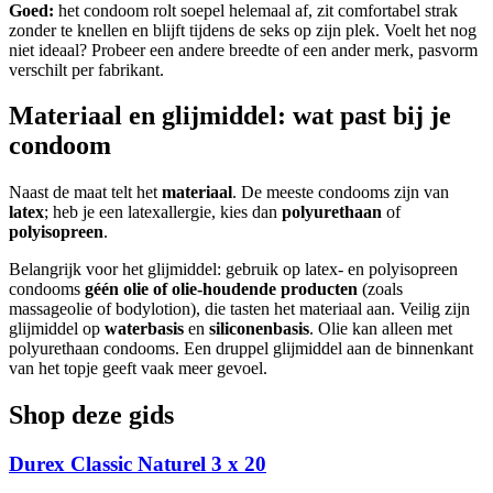
Goed:
het condoom rolt soepel helemaal af, zit comfortabel strak
zonder te knellen en blijft tijdens de seks op zijn plek. Voelt het nog
niet ideaal? Probeer een andere breedte of een ander merk, pasvorm
verschilt per fabrikant.
Materiaal en glijmiddel: wat past bij je
condoom
Naast de maat telt het
materiaal
. De meeste condooms zijn van
latex
; heb je een latexallergie, kies dan
polyurethaan
of
polyisopreen
.
Belangrijk voor het glijmiddel: gebruik op latex- en polyisopreen
condooms
géén olie of olie-houdende producten
(zoals
massageolie of bodylotion), die tasten het materiaal aan. Veilig zijn
glijmiddel op
waterbasis
en
siliconenbasis
. Olie kan alleen met
polyurethaan condooms. Een druppel glijmiddel aan de binnenkant
van het topje geeft vaak meer gevoel.
Shop deze gids
Durex Classic Naturel 3 x 20