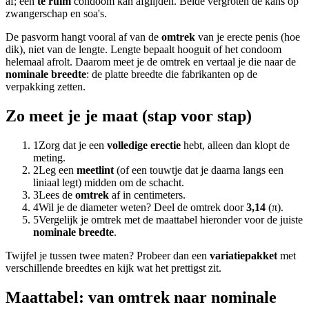
af; een
te ruim
condoom kan afglijden. Beide vergroten de kans op
zwangerschap en soa's.
De pasvorm hangt vooral af van de
omtrek
van je erecte penis (hoe
dik), niet van de lengte. Lengte bepaalt hooguit of het condoom
helemaal afrolt. Daarom meet je de omtrek en vertaal je die naar de
nominale breedte
: de platte breedte die fabrikanten op de
verpakking zetten.
Zo meet je je maat (stap voor stap)
1
Zorg dat je een
volledige erectie
hebt, alleen dan klopt de
meting.
2
Leg een
meetlint
(of een touwtje dat je daarna langs een
liniaal legt) midden om de schacht.
3
Lees de
omtrek
af in centimeters.
4
Wil je de diameter weten? Deel de omtrek door
3,14
(π).
5
Vergelijk je omtrek met de maattabel hieronder voor de juiste
nominale breedte
.
Twijfel je tussen twee maten? Probeer dan een
variatiepakket
met
verschillende breedtes en kijk wat het prettigst zit.
Maattabel: van omtrek naar nominale