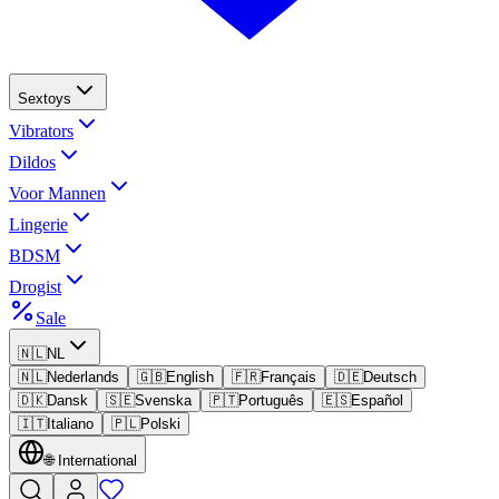
Sextoys
Vibrators
Dildos
Voor Mannen
Lingerie
BDSM
Drogist
Sale
🇳🇱
NL
🇳🇱
Nederlands
🇬🇧
English
🇫🇷
Français
🇩🇪
Deutsch
🇩🇰
Dansk
🇸🇪
Svenska
🇵🇹
Português
🇪🇸
Español
🇮🇹
Italiano
🇵🇱
Polski
🌐
International