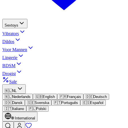
Sextoys
Vibrators
Dildos
Voor Mannen
Lingerie
BDSM
Drogist
Sale
🇳🇱
NL
🇳🇱
Nederlands
🇬🇧
English
🇫🇷
Français
🇩🇪
Deutsch
🇩🇰
Dansk
🇸🇪
Svenska
🇵🇹
Português
🇪🇸
Español
🇮🇹
Italiano
🇵🇱
Polski
🌐
International