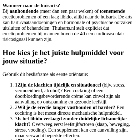
Wanneer naar de huisarts?
Bij
aanhoudende
(meer dan een paar weken) of
toenemende
erectieproblemen of een laag libido, altijd naar de huisarts. De arts
kan hart-/vaataandoeningen en hormonale of psychische oorzaken
uitsluiten of behandelen. Thuisarts.nl stelt expliciet dat
erectieproblemen bij mannen boven de 40 een cardiovasculair
risicosignaal kunnen zijn.
Hoe kies je het juiste hulpmiddel voor
jouw situatie?
Gebruik dit beslisframe als eerste oriëntatie:
1
Zijn de klachten tijdelijk en situationeel
(bijv. stress,
vermoeidheid, alcohol)? Een cockring of een
doorbloedingsbevorderende crème kan zinvol zijn als
aanvulling op ontspanning en gezonde leefstijl.
2
Wil je de erectie langer vasthouden of harder?
Een
cockring is het meest directe mechanische hulpmiddel.
3
Is het libido verlaagd zonder duidelijke lichamelijke
klacht?
Overweeg eerst leefstijlfactoren (slaap, beweging,
stress, voeding). Een supplement kan een aanvulling zijn,
maar verwacht beperkte effecten.