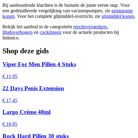
Bij aanhoudende klachten is de huisarts de juiste eerste stap. Voor
een gedetailleerde vergelijking van vacuumpompen, zie
penispomp
kopen
. Voor het complete glijmiddel-overzicht, zie
glijmiddel kopen
.
Bekijk het aanbod in de categorieën
erectieversterkers
,
libidoverhogers
en
cockringen
voor de actuele producten bij
Intimico.
Shop deze gids
Viper For Men Pillen 4 Stuks
€ 11,95
22 Days Penis Extension
€ 17,45
Largo Crème 40ml
€ 16,95
Rock Hard Pillen 30 stuks