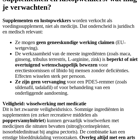
je verwachten?
Supplementen en lustopwekkers
worden verkocht als
voedingssupplement, niet als medicijn. Dat onderscheid is juridisch
en medisch relevant:
Ze mogen
geen geneeskundige werking claimen
(EU-
wetgeving).
De werkzaamheid van de meeste ingrediënten (zoals maca,
ginseng, tribulus terrestris, L-arginine, zink) is
beperkt of niet
overtuigend wetenschappelijk bewezen
voor
erectiestoornissen of libido bij mensen zonder deficiënties.
Effecten wisselen sterk per persoon.
Ze zijn geen vervanging
voor een PDE5-remmer (zoals
sildenafil, tadalafil) of voor behandeling van een
onderliggende aandoening.
Veiligheid: wisselwerking met medicatie
Dit is het zwaarste veiligheidsrisico. Sommige ingrediënten in
supplementen (en zeker recreatieve middelen als
poppers/amylnitriet
) kunnen gevaarlijk wisselwerken met
medicijnen die nitraten bevatten (nitroglycerinepleister,
isosorbidedinitraat bij angina pectoris). De combinatie kan een
ernstige bloeddrukdaling veroorzaken.
Overleg altijd met een arts