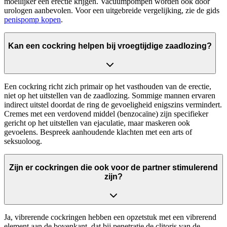
moeilijker een erectie krijgen. Vacuumpompen worden ook door
urologen aanbevolen. Voor een uitgebreide vergelijking, zie de gids
penispomp kopen
.
Kan een cockring helpen bij vroegtijdige zaadlozing?
Een cockring richt zich primair op het vasthouden van de erectie,
niet op het uitstellen van de zaadlozing. Sommige mannen ervaren
indirect uitstel doordat de ring de gevoeligheid enigszins vermindert.
Cremes met een verdovend middel (benzocaïne) zijn specifieker
gericht op het uitstellen van ejaculatie, maar maskeren ook
gevoelens. Bespreek aanhoudende klachten met een arts of
seksuoloog.
Zijn er cockringen die ook voor de partner stimulerend
zijn?
Ja, vibrerende cockringen hebben een opzetstuk met een vibrerend
element aan de bovenkant, dat bij penetratie de clitoris van de