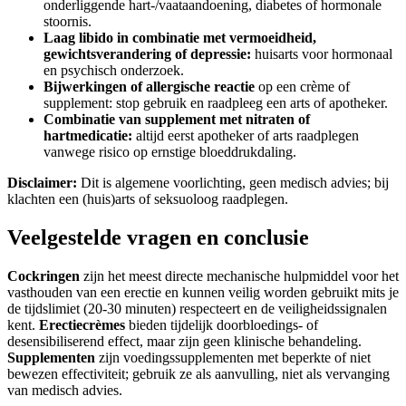
onderliggende hart-/vaataandoening, diabetes of hormonale
stoornis.
Laag libido in combinatie met vermoeidheid,
gewichtsverandering of depressie:
huisarts voor hormonaal
en psychisch onderzoek.
Bijwerkingen of allergische reactie
op een crème of
supplement: stop gebruik en raadpleeg een arts of apotheker.
Combinatie van supplement met nitraten of
hartmedicatie:
altijd eerst apotheker of arts raadplegen
vanwege risico op ernstige bloeddrukdaling.
Disclaimer:
Dit is algemene voorlichting, geen medisch advies; bij
klachten een (huis)arts of seksuoloog raadplegen.
Veelgestelde vragen en conclusie
Cockringen
zijn het meest directe mechanische hulpmiddel voor het
vasthouden van een erectie en kunnen veilig worden gebruikt mits je
de tijdslimiet (20-30 minuten) respecteert en de veiligheidssignalen
kent.
Erectiecrèmes
bieden tijdelijk doorbloedings- of
desensibiliserend effect, maar zijn geen klinische behandeling.
Supplementen
zijn voedingssupplementen met beperkte of niet
bewezen effectiviteit; gebruik ze als aanvulling, niet als vervanging
van medisch advies.