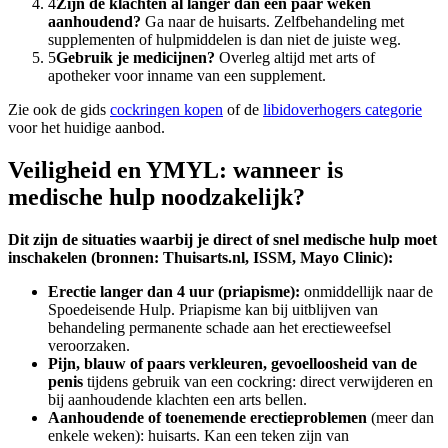
4
Zijn de klachten al langer dan een paar weken
aanhoudend?
Ga naar de huisarts. Zelfbehandeling met
supplementen of hulpmiddelen is dan niet de juiste weg.
5
Gebruik je medicijnen?
Overleg altijd met arts of
apotheker voor inname van een supplement.
Zie ook de gids
cockringen kopen
of de
libidoverhogers categorie
voor het huidige aanbod.
Veiligheid en YMYL: wanneer is
medische hulp noodzakelijk?
Dit zijn de situaties waarbij je direct of snel medische hulp moet
inschakelen (bronnen: Thuisarts.nl, ISSM, Mayo Clinic):
Erectie langer dan 4 uur (priapisme):
onmiddellijk naar de
Spoedeisende Hulp. Priapisme kan bij uitblijven van
behandeling permanente schade aan het erectieweefsel
veroorzaken.
Pijn, blauw of paars verkleuren, gevoelloosheid van de
penis
tijdens gebruik van een cockring: direct verwijderen en
bij aanhoudende klachten een arts bellen.
Aanhoudende of toenemende erectieproblemen
(meer dan
enkele weken): huisarts. Kan een teken zijn van