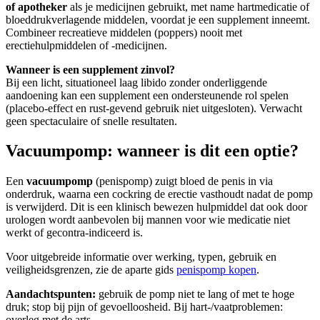
of apotheker
als je medicijnen gebruikt, met name hartmedicatie of
bloeddrukverlagende middelen, voordat je een supplement inneemt.
Combineer recreatieve middelen (poppers) nooit met
erectiehulpmiddelen of -medicijnen.
Wanneer is een supplement zinvol?
Bij een licht, situationeel laag libido zonder onderliggende
aandoening kan een supplement een ondersteunende rol spelen
(placebo-effect en rust-gevend gebruik niet uitgesloten). Verwacht
geen spectaculaire of snelle resultaten.
Vacuumpomp: wanneer is dit een optie?
Een
vacuumpomp
(penispomp) zuigt bloed de penis in via
onderdruk, waarna een cockring de erectie vasthoudt nadat de pomp
is verwijderd. Dit is een klinisch bewezen hulpmiddel dat ook door
urologen wordt aanbevolen bij mannen voor wie medicatie niet
werkt of gecontra-indiceerd is.
Voor uitgebreide informatie over werking, typen, gebruik en
veiligheidsgrenzen, zie de aparte gids
penispomp kopen
.
Aandachtspunten:
gebruik de pomp niet te lang of met te hoge
druk; stop bij pijn of gevoelloosheid. Bij hart-/vaatproblemen:
overleg met de arts.