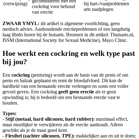
gecombineerd met een
(verwijzing)
bij hart-/vaatproblemen
cockring voor behoud
arts raadplegen
van erectie
ZWAAR YMYL:
dit artikel is algemene voorlichting, geen
medisch advies. Aanhoudende erectieproblemen of een langdurig
laag libido horen bij de huisarts. Bronnen in dit artikel: Thuisarts.nl,
ISSM (International Society for Sexual Medicine), Mayo Clinic.
Hoe werkt een cockring en welk type past
bij jou?
Een
cockring
(penisring) wordt aan de basis van de penis of om
penis en balzak geplaatst en remt de bloedafvloed. Dit kan de
hardheid van een bestaande erectie verlengen en soms een voller
gevoel geven. Een cockring
geeft geen erectie
als er geen
opwinding is; hij is bedoeld om een bestaande erectie vast te
houden.
Types:
-
Stijf (metaal, hard siliconen, hard rubber):
maximaal effect,
maar moeilijker te verwijderen als de erectie aanhoudt. Alleen
geschikt als je de maat goed kent.
-
Flexibel (zachter siliconen, TPE):
makkelijker aan en uit te doen;