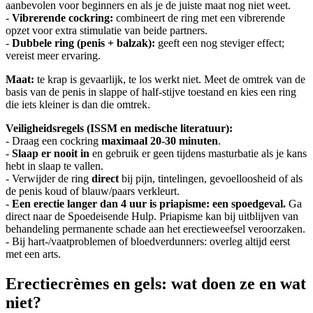
aanbevolen voor beginners en als je de juiste maat nog niet weet.
-
Vibrerende cockring:
combineert de ring met een vibrerende
opzet voor extra stimulatie van beide partners.
-
Dubbele ring (penis + balzak):
geeft een nog steviger effect;
vereist meer ervaring.
Maat:
te krap is gevaarlijk, te los werkt niet. Meet de omtrek van de
basis van de penis in slappe of half-stijve toestand en kies een ring
die iets kleiner is dan die omtrek.
Veiligheidsregels (ISSM en medische literatuur):
- Draag een cockring
maximaal 20-30 minuten
.
-
Slaap er nooit in
en gebruik er geen tijdens masturbatie als je kans
hebt in slaap te vallen.
- Verwijder de ring
direct
bij pijn, tintelingen, gevoelloosheid of als
de penis koud of blauw/paars verkleurt.
-
Een erectie langer dan 4 uur is priapisme: een spoedgeval.
Ga
direct naar de Spoedeisende Hulp. Priapisme kan bij uitblijven van
behandeling permanente schade aan het erectieweefsel veroorzaken.
- Bij hart-/vaatproblemen of bloedverdunners: overleg altijd eerst
met een arts.
Erectiecrèmes en gels: wat doen ze en wat
niet?