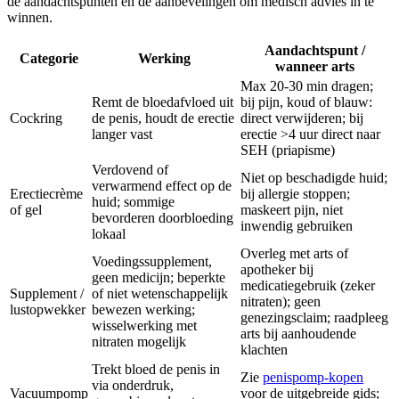
de aandachtspunten en de aanbevelingen om medisch advies in te
winnen.
Aandachtspunt /
Categorie
Werking
wanneer arts
Max 20-30 min dragen;
Remt de bloedafvloed uit
bij pijn, koud of blauw:
Cockring
de penis, houdt de erectie
direct verwijderen; bij
langer vast
erectie >4 uur direct naar
SEH (priapisme)
Verdovend of
Niet op beschadigde huid;
verwarmend effect op de
Erectiecrème
bij allergie stoppen;
huid; sommige
of gel
maskeert pijn, niet
bevorderen doorbloeding
inwendig gebruiken
lokaal
Overleg met arts of
Voedingssupplement,
apotheker bij
geen medicijn; beperkte
medicatiegebruik (zeker
Supplement /
of niet wetenschappelijk
nitraten); geen
lustopwekker
bewezen werking;
genezingsclaim; raadpleeg
wisselwerking met
arts bij aanhoudende
nitraten mogelijk
klachten
Trekt bloed de penis in
Zie
penispomp-kopen
via onderdruk,
Vacuumpomp
voor de uitgebreide gids;