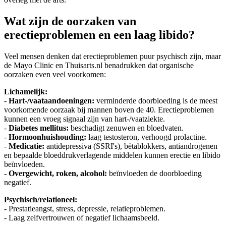
Wat zijn de oorzaken van
erectieproblemen en een laag libido?
Veel mensen denken dat erectieproblemen puur psychisch zijn, maar
de Mayo Clinic en Thuisarts.nl benadrukken dat organische
oorzaken even veel voorkomen:
Lichamelijk:
-
Hart-/vaataandoeningen:
verminderde doorbloeding is de meest
voorkomende oorzaak bij mannen boven de 40. Erectieproblemen
kunnen een vroeg signaal zijn van hart-/vaatziekte.
-
Diabetes mellitus:
beschadigt zenuwen en bloedvaten.
-
Hormoonhuishouding:
laag testosteron, verhoogd prolactine.
-
Medicatie:
antidepressiva (SSRI's), bètablokkers, antiandrogenen
en bepaalde bloeddrukverlagende middelen kunnen erectie en libido
beïnvloeden.
-
Overgewicht, roken, alcohol:
beïnvloeden de doorbloeding
negatief.
Psychisch/relationeel:
- Prestatieangst, stress, depressie, relatieproblemen.
- Laag zelfvertrouwen of negatief lichaamsbeeld.