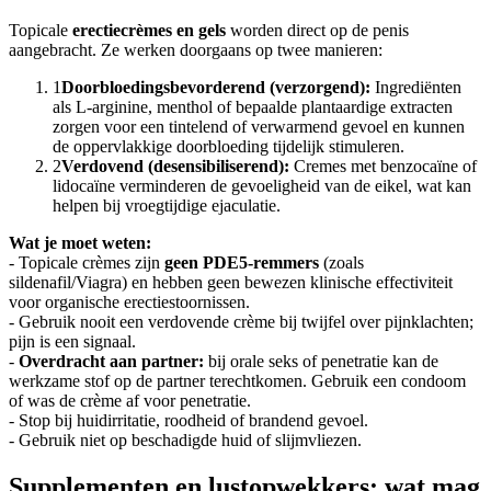
Topicale
erectiecrèmes en gels
worden direct op de penis
aangebracht. Ze werken doorgaans op twee manieren:
1
Doorbloedingsbevorderend (verzorgend):
Ingrediënten
als L-arginine, menthol of bepaalde plantaardige extracten
zorgen voor een tintelend of verwarmend gevoel en kunnen
de oppervlakkige doorbloeding tijdelijk stimuleren.
2
Verdovend (desensibiliserend):
Cremes met benzocaïne of
lidocaïne verminderen de gevoeligheid van de eikel, wat kan
helpen bij vroegtijdige ejaculatie.
Wat je moet weten:
- Topicale crèmes zijn
geen PDE5-remmers
(zoals
sildenafil/Viagra) en hebben geen bewezen klinische effectiviteit
voor organische erectiestoornissen.
- Gebruik nooit een verdovende crème bij twijfel over pijnklachten;
pijn is een signaal.
-
Overdracht aan partner:
bij orale seks of penetratie kan de
werkzame stof op de partner terechtkomen. Gebruik een condoom
of was de crème af voor penetratie.
- Stop bij huidirritatie, roodheid of brandend gevoel.
- Gebruik niet op beschadigde huid of slijmvliezen.
Supplementen en lustopwekkers: wat mag