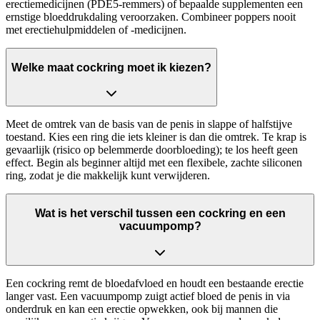
erectiemedicijnen (PDE5-remmers) of bepaalde supplementen een
ernstige bloeddrukdaling veroorzaken. Combineer poppers nooit
met erectiehulpmiddelen of -medicijnen.
Welke maat cockring moet ik kiezen?
Meet de omtrek van de basis van de penis in slappe of halfstijve
toestand. Kies een ring die iets kleiner is dan die omtrek. Te krap is
gevaarlijk (risico op belemmerde doorbloeding); te los heeft geen
effect. Begin als beginner altijd met een flexibele, zachte siliconen
ring, zodat je die makkelijk kunt verwijderen.
Wat is het verschil tussen een cockring en een
vacuumpomp?
Een cockring remt de bloedafvloed en houdt een bestaande erectie
langer vast. Een vacuumpomp zuigt actief bloed de penis in via
onderdruk en kan een erectie opwekken, ook bij mannen die