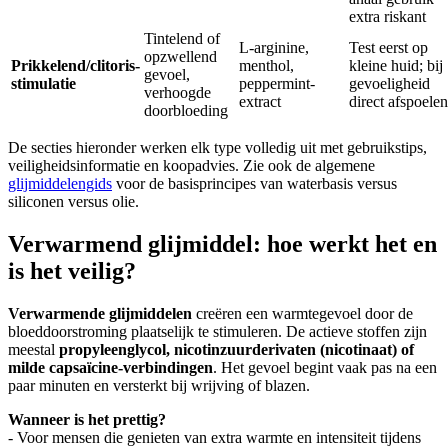
extra riskant
Tintelend of
L-arginine,
Test eerst op
opzwellend
Prikkelend/clitoris-
menthol,
kleine huid; bij
gevoel,
stimulatie
peppermint-
gevoeligheid
verhoogde
extract
direct afspoelen
doorbloeding
De secties hieronder werken elk type volledig uit met gebruikstips,
veiligheidsinformatie en koopadvies. Zie ook de algemene
glijmiddelengids
voor de basisprincipes van waterbasis versus
siliconen versus olie.
Verwarmend glijmiddel: hoe werkt het en
is het veilig?
Verwarmende glijmiddelen
creëren een warmtegevoel door de
bloeddoorstroming plaatselijk te stimuleren. De actieve stoffen zijn
meestal
propyleenglycol, nicotinzuurderivaten (nicotinaat) of
milde capsaïcine-verbindingen
. Het gevoel begint vaak pas na een
paar minuten en versterkt bij wrijving of blazen.
Wanneer is het prettig?
- Voor mensen die genieten van extra warmte en intensiteit tijdens