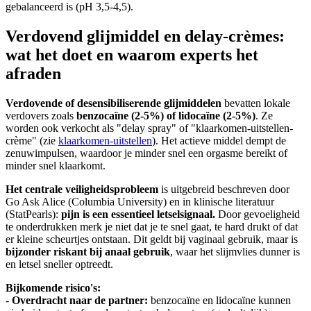
gebalanceerd is (pH 3,5-4,5).
Verdovend glijmiddel en delay-crèmes:
wat het doet en waarom experts het
afraden
Verdovende of desensibiliserende glijmiddelen
bevatten lokale
verdovers zoals
benzocaïne (2-5%) of lidocaïne (2-5%)
. Ze
worden ook verkocht als "delay spray" of "klaarkomen-uitstellen-
crème" (zie
klaarkomen-uitstellen
). Het actieve middel dempt de
zenuwimpulsen, waardoor je minder snel een orgasme bereikt of
minder snel klaarkomt.
Het centrale veiligheidsprobleem
is uitgebreid beschreven door
Go Ask Alice (Columbia University) en in klinische literatuur
(StatPearls):
pijn is een essentieel letselsignaal.
Door gevoeligheid
te onderdrukken merk je niet dat je te snel gaat, te hard drukt of dat
er kleine scheurtjes ontstaan. Dit geldt bij vaginaal gebruik, maar is
bijzonder riskant bij anaal gebruik
, waar het slijmvlies dunner is
en letsel sneller optreedt.
Bijkomende risico's:
-
Overdracht naar de partner:
benzocaïne en lidocaïne kunnen