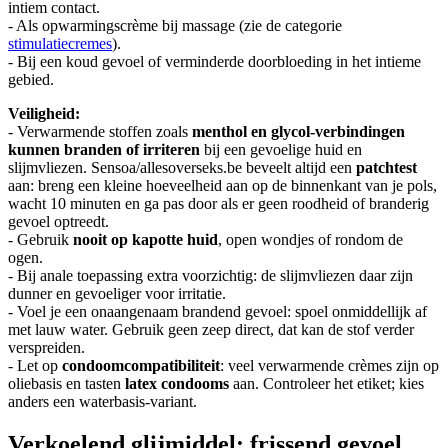
intiem contact.
- Als opwarmingscrème bij massage (zie de categorie
stimulatiecremes
).
- Bij een koud gevoel of verminderde doorbloeding in het intieme
gebied.
Veiligheid:
- Verwarmende stoffen zoals
menthol en glycol-verbindingen
kunnen branden of irriteren
bij een gevoelige huid en
slijmvliezen. Sensoa/allesoverseks.be beveelt altijd een
patchtest
aan: breng een kleine hoeveelheid aan op de binnenkant van je pols,
wacht 10 minuten en ga pas door als er geen roodheid of branderig
gevoel optreedt.
- Gebruik
nooit op kapotte huid
, open wondjes of rondom de
ogen.
- Bij anale toepassing extra voorzichtig: de slijmvliezen daar zijn
dunner en gevoeliger voor irritatie.
- Voel je een onaangenaam brandend gevoel: spoel onmiddellijk af
met lauw water. Gebruik geen zeep direct, dat kan de stof verder
verspreiden.
- Let op
condoomcompatibiliteit
: veel verwarmende crèmes zijn op
oliebasis en tasten
latex condooms
aan. Controleer het etiket; kies
anders een waterbasis-variant.
Verkoelend glijmiddel: frissend gevoel,