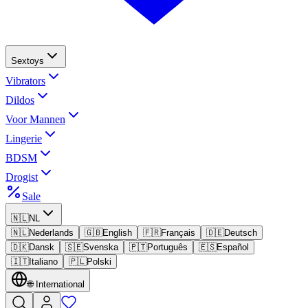
Sextoys
Vibrators
Dildos
Voor Mannen
Lingerie
BDSM
Drogist
Sale
🇳🇱
NL
🇳🇱
Nederlands
🇬🇧
English
🇫🇷
Français
🇩🇪
Deutsch
🇩🇰
Dansk
🇸🇪
Svenska
🇵🇹
Português
🇪🇸
Español
🇮🇹
Italiano
🇵🇱
Polski
🌐
International