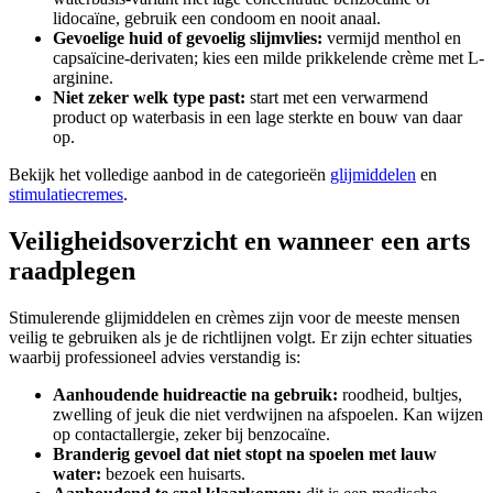
lidocaïne, gebruik een condoom en nooit anaal.
Gevoelige huid of gevoelig slijmvlies:
vermijd menthol en
capsaïcine-derivaten; kies een milde prikkelende crème met L-
arginine.
Niet zeker welk type past:
start met een verwarmend
product op waterbasis in een lage sterkte en bouw van daar
op.
Bekijk het volledige aanbod in de categorieën
glijmiddelen
en
stimulatiecremes
.
Veiligheidsoverzicht en wanneer een arts
raadplegen
Stimulerende glijmiddelen en crèmes zijn voor de meeste mensen
veilig te gebruiken als je de richtlijnen volgt. Er zijn echter situaties
waarbij professioneel advies verstandig is:
Aanhoudende huidreactie na gebruik:
roodheid, bultjes,
zwelling of jeuk die niet verdwijnen na afspoelen. Kan wijzen
op contactallergie, zeker bij benzocaïne.
Branderig gevoel dat niet stopt na spoelen met lauw
water:
bezoek een huisarts.