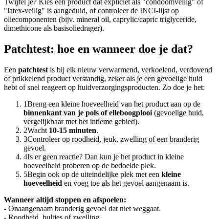
Twijfel je? Kies een product dat expliciet als "condoomveilig" of
"latex-veilig" is aangeduid, of controleer de INCI-lijst op
oliecomponenten (bijv. mineral oil, caprylic/capric triglyceride,
dimethicone als basisoliedrager).
Patchtest: hoe en wanneer doe je dat?
Een
patchtest
is bij elk nieuw verwarmend, verkoelend, verdovend
of prikkelend product verstandig, zeker als je een gevoelige huid
hebt of snel reageert op huidverzorgingsproducten. Zo doe je het:
1
Breng een kleine hoeveelheid van het product aan op de
binnenkant van je pols of elleboogplooi
(gevoelige huid,
vergelijkbaar met het intieme gebied).
2
Wacht
10-15 minuten
.
3
Controleer op roodheid, jeuk, zwelling of een branderig
gevoel.
4
Is er geen reactie? Dan kun je het product in kleine
hoeveelheid proberen op de bedoelde plek.
5
Begin ook op de uiteindelijke plek met een
kleine
hoeveelheid
en voeg toe als het gevoel aangenaam is.
Wanneer altijd stoppen en afspoelen:
- Onaangenaam branderig gevoel dat niet weggaat.
- Roodheid, bultjes of zwelling.