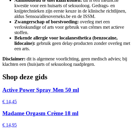
Aanhoudend te snel klaarkomen:
dit is een medische
kwestie voor een huisarts of seksuoloog. Gedrags- en
knijptechnieken zijn eerste keuze in de klinische richtlijnen,
aldus Sensoa/allesoverseks.be en de ISSM.
Zwangerschap of borstvoeding:
overleg met een
verloskundige of arts voor gebruik van crèmes met actieve
stoffen.
Bekende allergie voor localanesthetica (benzocaïne,
lidocaïne):
gebruik geen delay-producten zonder overleg met
een arts.
Disclaimer:
dit is algemene voorlichting, geen medisch advies; bij
klachten een (huis)arts of seksuoloog raadplegen.
Shop deze gids
Active Power Spray Men 50 ml
€ 14,45
Madame Orgasm Crème 18 ml
€ 14,95