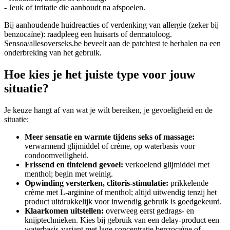
- Jeuk of irritatie die aanhoudt na afspoelen.
Bij aanhoudende huidreacties of verdenking van allergie (zeker bij
benzocaïne): raadpleeg een huisarts of dermatoloog.
Sensoa/allesoverseks.be beveelt aan de patchtest te herhalen na een
onderbreking van het gebruik.
Hoe kies je het juiste type voor jouw
situatie?
Je keuze hangt af van wat je wilt bereiken, je gevoeligheid en de
situatie:
Meer sensatie en warmte tijdens seks of massage:
verwarmend glijmiddel of crème, op waterbasis voor
condoomveiligheid.
Frissend en tintelend gevoel:
verkoelend glijmiddel met
menthol; begin met weinig.
Opwinding versterken, clitoris-stimulatie:
prikkelende
crème met L-arginine of menthol; altijd uitwendig tenzij het
product uitdrukkelijk voor inwendig gebruik is goedgekeurd.
Klaarkomen uitstellen:
overweeg eerst gedrags- en
knijptechnieken. Kies bij gebruik van een delay-product een
waterbasis-variant met lage concentratie benzocaïne of