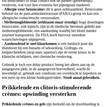
via huidcontact of oraal contact ook de partner (gedeeltelijk)
verdoven, wat voor hen eveneens het pijnsignaal maskeert.
-
Allergie voor benzocaïne:
dit is geen zeldzaamheid. Benzocaine
behoort tot de para-aminobenzoezuur (PABA)-groep en kan een
allergische contactreactie veroorzaken.
-
Methemoglobinemie (zeldzaam maar ernstig):
hoge doseringen
benzocaïne, ook topisch, zijn in de medische literatuur gelinkt aan
methemoglobinemie, een aandoening waarbij het bloed minder
zuurstof transporteert. De FDA heeft hiervoor meerdere
waarschuwingen uitgegeven.
-
Aanhoudend te snel klaarkomen
is een medisch punt dat
thuishoort bij een huisarts of seksuoloog. Gedrags- en
knijptechnieken (stop-start, squeeze) zijn de eerste keuze in de
klinische richtlijnen, niet chemische verdoving.
Gebruik je toch een delay-product: breng het alleen aan op de
aangegeven plek, in de aangegeven hoeveelheid, wacht de
inwerktijd af, gebruik een condoom om overdracht te beperken en
test eerst op een kleine huidoppervlakte.
Nooit anaal gebruiken.
Prikkelende en clitoris-stimulerende
crèmes: opwinding versterken
Prikkelende crèmes en gels
zijn bedoeld om de doorbloeding te