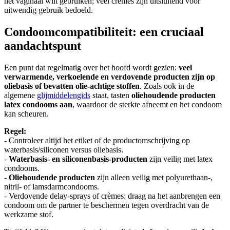
het vaginaal wilt gebruiken; veel crèmes zijn uitsluitend voor
uitwendig gebruik bedoeld.
Condoomcompatibiliteit: een cruciaal
aandachtspunt
Een punt dat regelmatig over het hoofd wordt gezien:
veel
verwarmende, verkoelende en verdovende producten zijn op
oliebasis of bevatten olie-achtige stoffen
. Zoals ook in de
algemene
glijmiddelengids
staat, tasten
oliehoudende producten
latex condooms aan
, waardoor de sterkte afneemt en het condoom
kan scheuren.
Regel:
- Controleer altijd het etiket of de productomschrijving op
waterbasis/siliconen versus oliebasis.
-
Waterbasis- en siliconenbasis-producten
zijn veilig met latex
condooms.
-
Oliehoudende producten
zijn alleen veilig met polyurethaan-,
nitril- of lamsdarmcondooms.
- Verdovende delay-sprays of crèmes: draag na het aanbrengen een
condoom om de partner te beschermen tegen overdracht van de
werkzame stof.