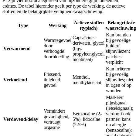
Er zijn vier hoofdcategorieën van bijzondere glijmiddelen en
crèmes. De tabel hieronder geeft per type de werking, de actieve
stoffen en de belangrijkste veiligheidswaarschuwing.
Actieve stoffen
Belangrijkste
Type
Werking
(typisch)
waarschuwing
Kan branden
Capsaïcine-
Warmtegevoel
bij gevoelige
derivaten, glycol
door
huid of
Verwarmend
(bijv.
verhoogde
slijmvliezen;
propyleenglycol,
doorbloeding
patchtest
nicotinaat)
verplicht
Kan irriteren
Frissend,
bij gevoelig
Menthol,
Verkoelend
tintelend
slijmvlies; niet
menthylacetaat
gevoel
in ogen of op
wonden
Maskeert
pijnsignaal
(letselsignaal);
Vermindert
Benzocaine (2-
verdooft ook
gevoeligheid,
Verdovend/delay
5%), lidocaïne
partner; kans
vertraagt
(2-5%)
op allergie
orgasme
(benzocaïne);
anaal gebruik