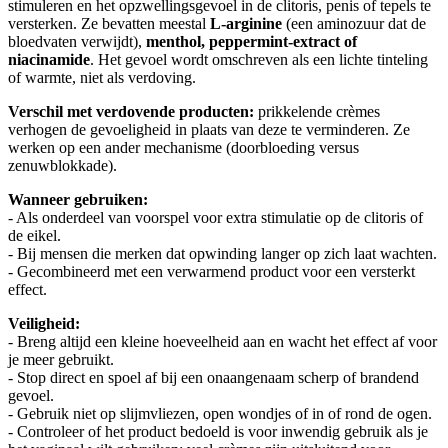
stimuleren en het opzwellingsgevoel in de clitoris, penis of tepels te
versterken. Ze bevatten meestal
L-arginine
(een aminozuur dat de
bloedvaten verwijdt),
menthol, peppermint-extract of
niacinamide
. Het gevoel wordt omschreven als een lichte tinteling
of warmte, niet als verdoving.
Verschil met verdovende producten:
prikkelende crèmes
verhogen de gevoeligheid in plaats van deze te verminderen. Ze
werken op een ander mechanisme (doorbloeding versus
zenuwblokkade).
Wanneer gebruiken:
- Als onderdeel van voorspel voor extra stimulatie op de clitoris of
de eikel.
- Bij mensen die merken dat opwinding langer op zich laat wachten.
- Gecombineerd met een verwarmend product voor een versterkt
effect.
Veiligheid:
- Breng altijd een kleine hoeveelheid aan en wacht het effect af voor
je meer gebruikt.
- Stop direct en spoel af bij een onaangenaam scherp of brandend
gevoel.
- Gebruik niet op slijmvliezen, open wondjes of in of rond de ogen.
- Controleer of het product bedoeld is voor inwendig gebruik als je