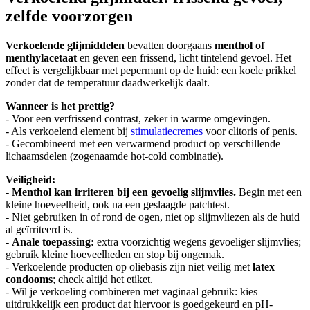
zelfde voorzorgen
Verkoelende glijmiddelen
bevatten doorgaans
menthol of
menthylacetaat
en geven een frissend, licht tintelend gevoel. Het
effect is vergelijkbaar met pepermunt op de huid: een koele prikkel
zonder dat de temperatuur daadwerkelijk daalt.
Wanneer is het prettig?
- Voor een verfrissend contrast, zeker in warme omgevingen.
- Als verkoelend element bij
stimulatiecremes
voor clitoris of penis.
- Gecombineerd met een verwarmend product op verschillende
lichaamsdelen (zogenaamde hot-cold combinatie).
Veiligheid:
-
Menthol kan irriteren bij een gevoelig slijmvlies.
Begin met een
kleine hoeveelheid, ook na een geslaagde patchtest.
- Niet gebruiken in of rond de ogen, niet op slijmvliezen als de huid
al geïrriteerd is.
-
Anale toepassing:
extra voorzichtig wegens gevoeliger slijmvlies;
gebruik kleine hoeveelheden en stop bij ongemak.
- Verkoelende producten op oliebasis zijn niet veilig met
latex
condooms
; check altijd het etiket.
- Wil je verkoeling combineren met vaginaal gebruik: kies
uitdrukkelijk een product dat hiervoor is goedgekeurd en pH-