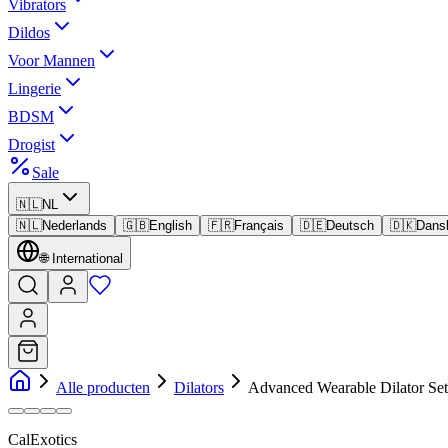
Vibrators
Dildos
Voor Mannen
Lingerie
BDSM
Drogist
Sale
🇳🇱
NL
🇳🇱
Nederlands
🇬🇧
English
🇫🇷
Français
🇩🇪
Deutsch
🇩🇰
Dans
🌐
International
Alle producten
Dilators
Advanced Wearable Dilator Set
CalExotics