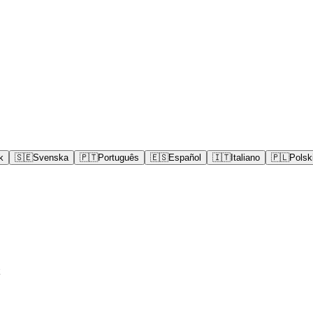
k
🇸🇪
Svenska
🇵🇹
Português
🇪🇸
Español
🇮🇹
Italiano
🇵🇱
Polsk