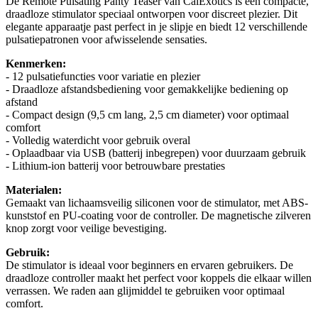
De Remote Pulsating Panty Teaser van CalExotics is een compacte,
draadloze stimulator speciaal ontworpen voor discreet plezier. Dit
elegante apparaatje past perfect in je slipje en biedt 12 verschillende
pulsatiepatronen voor afwisselende sensaties.
Kenmerken:
- 12 pulsatiefuncties voor variatie en plezier
- Draadloze afstandsbediening voor gemakkelijke bediening op
afstand
- Compact design (9,5 cm lang, 2,5 cm diameter) voor optimaal
comfort
- Volledig waterdicht voor gebruik overal
- Oplaadbaar via USB (batterij inbegrepen) voor duurzaam gebruik
- Lithium-ion batterij voor betrouwbare prestaties
Materialen:
Gemaakt van lichaamsveilig siliconen voor de stimulator, met ABS-
kunststof en PU-coating voor de controller. De magnetische zilveren
knop zorgt voor veilige bevestiging.
Gebruik:
De stimulator is ideaal voor beginners en ervaren gebruikers. De
draadloze controller maakt het perfect voor koppels die elkaar willen
verrassen. We raden aan glijmiddel te gebruiken voor optimaal
comfort.