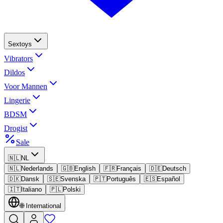
Sextoys
Vibrators
Dildos
Voor Mannen
Lingerie
BDSM
Drogist
Sale
🇳🇱
NL
🇳🇱
Nederlands
🇬🇧
English
🇫🇷
Français
🇩🇪
Deutsch
🇩🇰
Dansk
🇸🇪
Svenska
🇵🇹
Português
🇪🇸
Español
🇮🇹
Italiano
🇵🇱
Polski
🌐
International