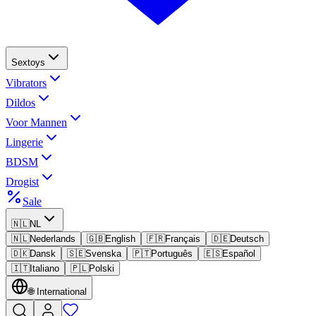
Sextoys
Vibrators
Dildos
Voor Mannen
Lingerie
BDSM
Drogist
Sale
🇳🇱
NL
🇳🇱
Nederlands
🇬🇧
English
🇫🇷
Français
🇩🇪
Deutsch
🇩🇰
Dansk
🇸🇪
Svenska
🇵🇹
Português
🇪🇸
Español
🇮🇹
Italiano
🇵🇱
Polski
🌐
International