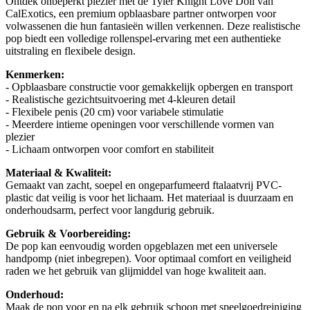
Ontdek onbeperkt plezier met de Tyler Knight Love Doll van
CalExotics, een premium opblaasbare partner ontworpen voor
volwassenen die hun fantasieën willen verkennen. Deze realistische
pop biedt een volledige rollenspel-ervaring met een authentieke
uitstraling en flexibele design.
Kenmerken:
- Opblaasbare constructie voor gemakkelijk opbergen en transport
- Realistische gezichtsuitvoering met 4-kleuren detail
- Flexibele penis (20 cm) voor variabele stimulatie
- Meerdere intieme openingen voor verschillende vormen van
plezier
- Lichaam ontworpen voor comfort en stabiliteit
Materiaal & Kwaliteit:
Gemaakt van zacht, soepel en ongeparfumeerd ftalaatvrij PVC-
plastic dat veilig is voor het lichaam. Het materiaal is duurzaam en
onderhoudsarm, perfect voor langdurig gebruik.
Gebruik & Voorbereiding:
De pop kan eenvoudig worden opgeblazen met een universele
handpomp (niet inbegrepen). Voor optimaal comfort en veiligheid
raden we het gebruik van glijmiddel van hoge kwaliteit aan.
Onderhoud:
Maak de pop voor en na elk gebruik schoon met speelgoedreiniging